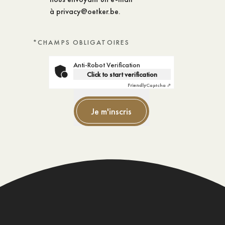
à
privacy@oetker.be
.
*CHAMPS OBLIGATOIRES
Anti-Robot Verification
Click to start verification
Friendly
Captcha ⇗
Je m'inscris