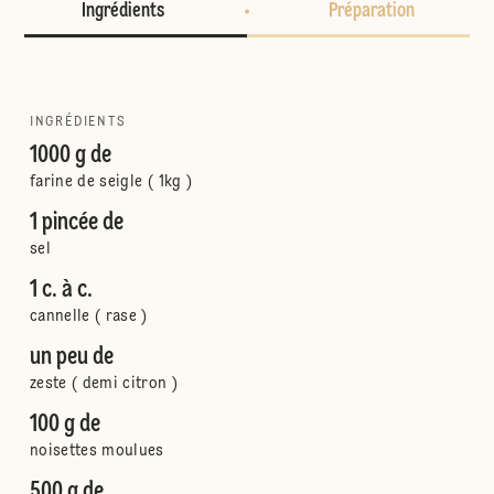
Ingrédients
Préparation
INGRÉDIENTS
1000 g de
farine de seigle ( 1kg )
1 pincée de
sel
1 c. à c.
cannelle ( rase )
un peu de
zeste ( demi citron )
100 g de
noisettes moulues
500 g de