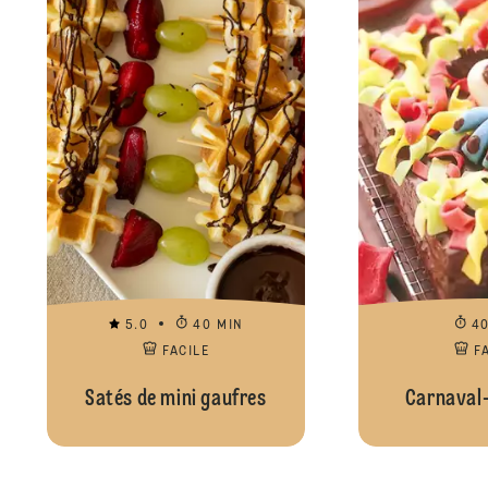
5.0
40 MIN
4
FACILE
F
Satés de mini gaufres
Carnaval