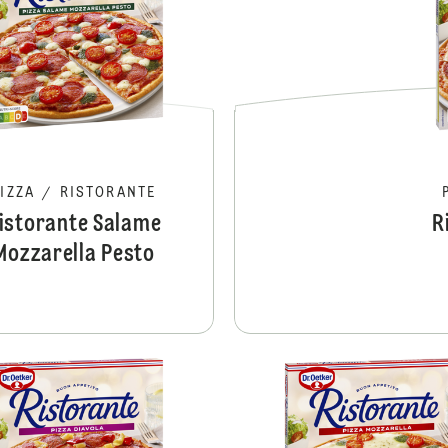
PIZZA
/
RISTORANTE
istorante Salame
R
Mozzarella Pesto
Ristorante Pollo