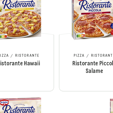
PIZZA
/
RISTORANTE
PIZZA
/
RISTORANT
istorante Hawaii
Ristorante Picco
Salame
Ristorante Vegetale