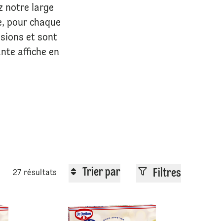
ez notre large
e, pour chaque
sions et sont
nte affiche en
Trier par
Filtres
27 résultats
Ristorante Hawaii
Ristorante Pi