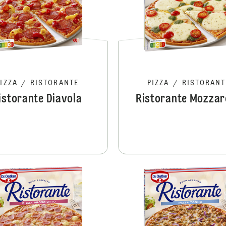
PIZZA
/
RISTORANTE
PIZZA
/
RISTORANT
istorante Diavola
Ristorante Mozzar
Ristorante Funghi