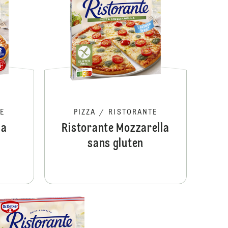
E
PIZZA
/
RISTORANTE
la
Ristorante Mozzarella
sans gluten
Ristorante Salame Mozzarella Pesto