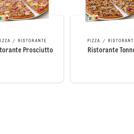
PIZZA
/
RISTORANTE
PIZZA
/
RISTORANT
torante Prosciutto
Ristorante Tonn
Ristorante Rucola