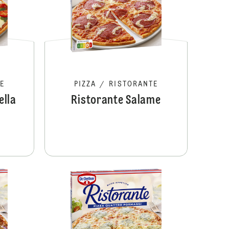
E
PIZZA
/
RISTORANTE
ella
Ristorante Salame
Ristorante Prosciutto
Ristorante To