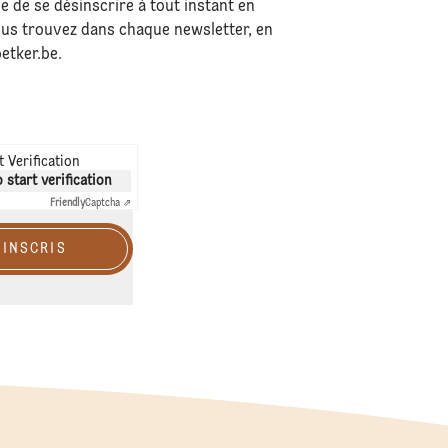
ble de se désinscrire à tout instant en
e vous trouvez dans chaque newsletter, en
etker.be
.
 Verification
o start verification
Friendly
Captcha ⇗
'INSCRIS