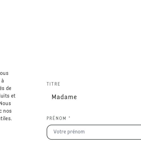
nous
 à
TITRE
és de
uits et
 Nous
c nos
tiles.
PRÉNOM *