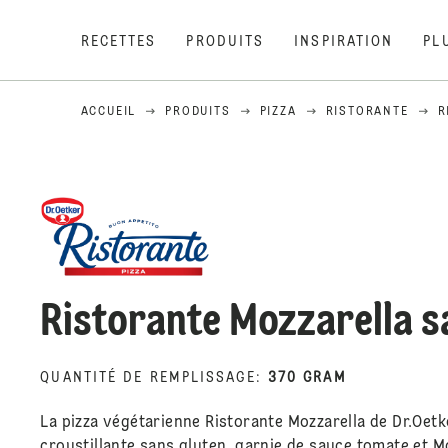
RECETTES
PRODUITS
INSPIRATION
PL
ACCUEIL
PRODUITS
PIZZA
RISTORANTE
R
Ristorante Mozzarella s
QUANTITÉ DE REMPLISSAGE
:
370 GRAM
La pizza végétarienne Ristorante Mozzarella de Dr.Oetke
croustillante sans gluten, garnie de sauce tomate et Mo