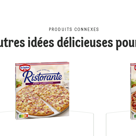
PRODUITS CONNEXES
utres idées délicieuses po
Ristorante à laTiramisu