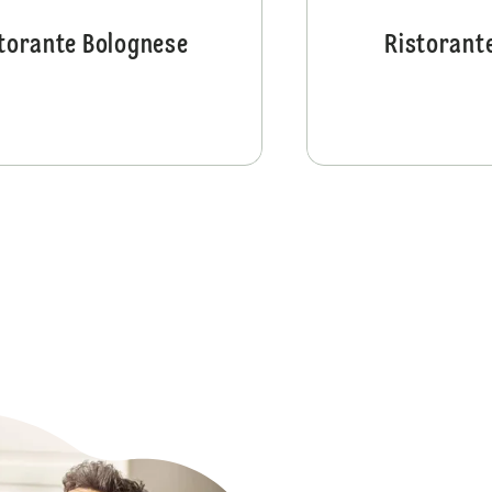
torante Bolognese
Ristorant