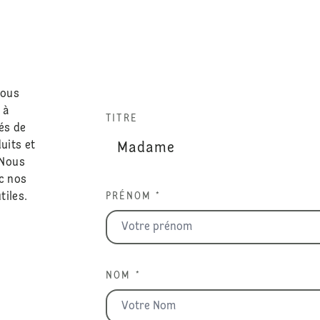
nous
 à
TITRE
és de
uits et
 Nous
c nos
tiles.
PRÉNOM *
NOM *