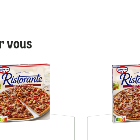
ur vous
Ristorante Carbonara