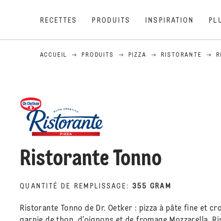
RECETTES
PRODUITS
INSPIRATION
PL
ACCUEIL
PRODUITS
PIZZA
RISTORANTE
R
Ristorante Tonno
QUANTITÉ DE REMPLISSAGE
:
355 GRAM
Ristorante Tonno de Dr. Oetker : pizza à pâte fine et cr
garnie de thon, d’oignons et de fromage Mozzarella. Ri