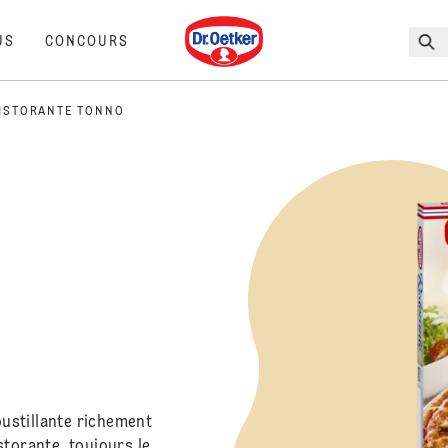
Dr. Oetker
US
CONCOURS
ISTORANTE TONNO
oustillante richement
storante, toujours le