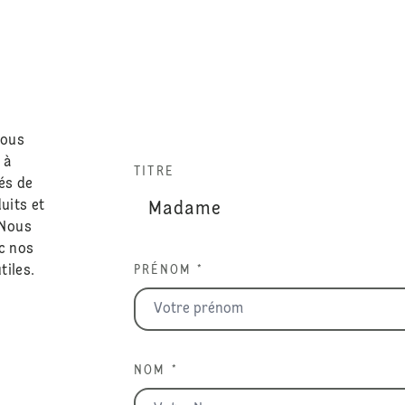
nous
 à
TITRE
és de
uits et
 Nous
c nos
tiles.
PRÉNOM *
NOM *