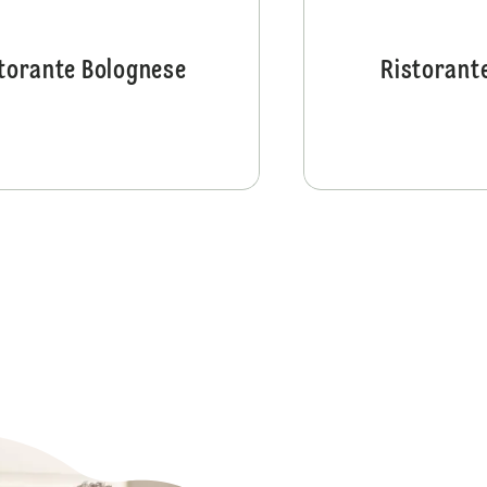
torante Bolognese
Ristorant