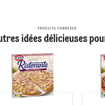
PRODUITS CONNEXES
utres idées délicieuses po
Ristorante à laTiramisu