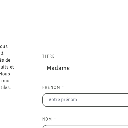
nous
 à
TITRE
és de
uits et
 Nous
c nos
tiles.
PRÉNOM *
NOM *