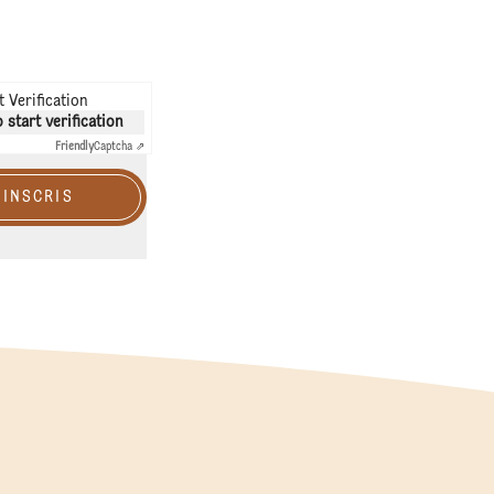
 Verification
o start verification
Friendly
Captcha ⇗
'INSCRIS