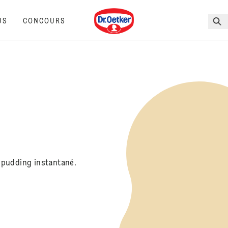
Dr. Oetker
US
CONCOURS
 pudding instantané.