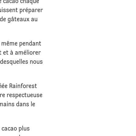
de cacao chaque
uissent préparer
 de gâteaux au
ce même pendant
 et à améliorer
 desquelles nous
iée Rainforest
ure respectueuse
umains dans le
 cacao plus