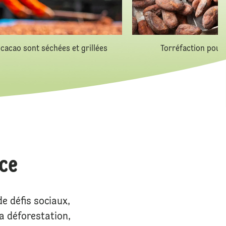
 cacao sont séchées et grillées
Torréfaction pour
nce
e défis sociaux,
a déforestation,