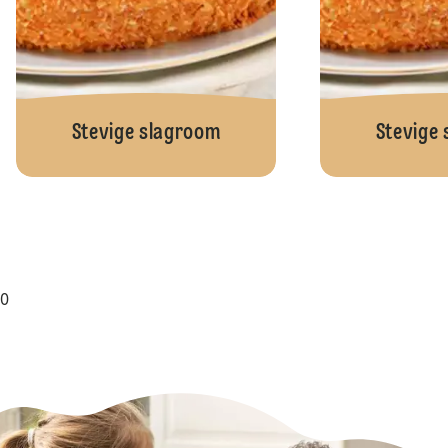
Stevige slagroom
Stevige
0