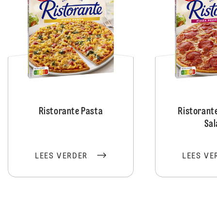
Ristorante Pasta
Ristorant
Sa
LEES VERDER
LEES VE