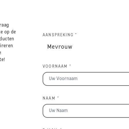
graag
te op de
AANSPREKING *
oducten
pireren
e
te!
VOORNAAM *
NAAM *