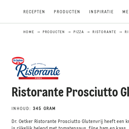
RECEPTEN
PRODUCTEN
INSPIRATIE
ME
HOME
PRODUCTEN
PIZZA
RISTORANTE
R
Ristorante Prosciutto Gl
INHOUD
:
345 GRAM
Dr. Oetker Ristorante Prosciutto Glutenvrij heeft een
is rijkelijk belegd met tomatensaus, fijne ham en kaas.