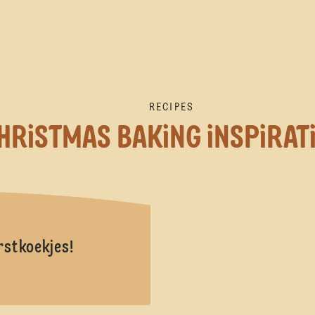
RECIPES
HRiSTMAS BAKiNG iNSPiRAT
rstkoekjes!