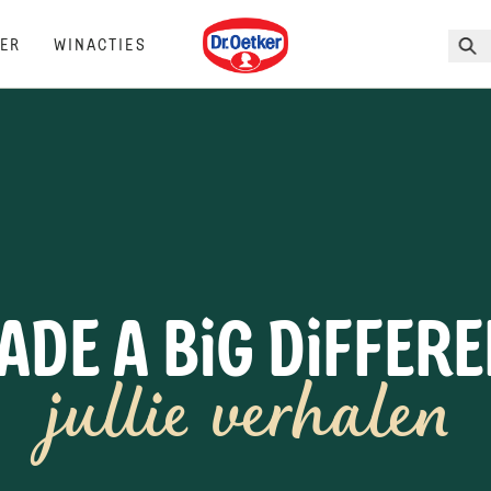
Dr. Oetker
ER
WINACTIES
DE A BiG DiFFER
jullie verhalen