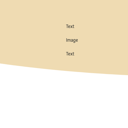
Text
Image
Text