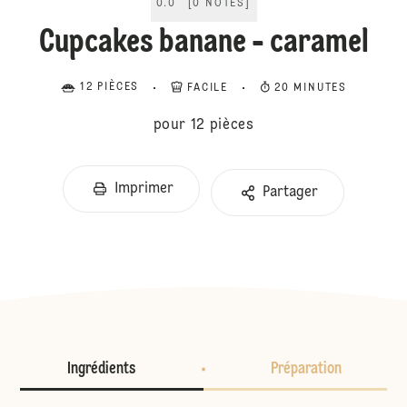
0.0
[
0
NOTES
]
Cupcakes banane - caramel
12 PIÈCES
FACILE
20 MINUTES
pour 12 pièces
Imprimer
Partager
Ingrédients
Préparation