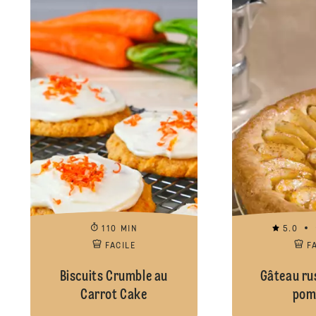
110 MIN
5.0
FACILE
F
Biscuits Crumble au
Gâteau ru
Carrot Cake
pom