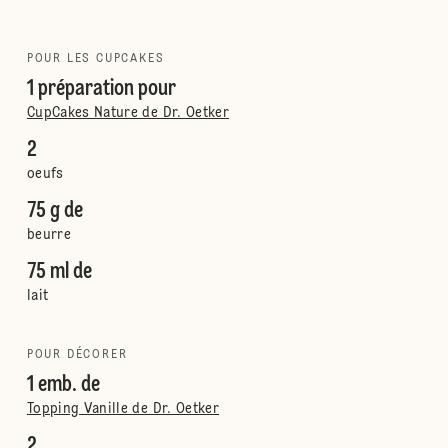
POUR LES CUPCAKES
1 préparation pour
CupCakes Nature de Dr. Oetker
2
oeufs
75 g de
beurre
75 ml de
lait
POUR DÉCORER
1 emb. de
Topping Vanille de Dr. Oetker
2