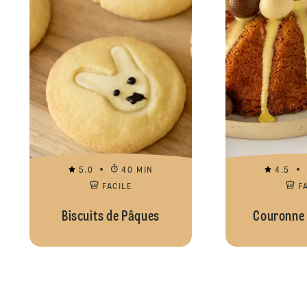
5.0
40 MIN
4.5
FACILE
F
Biscuits de Pâques
Couronne 