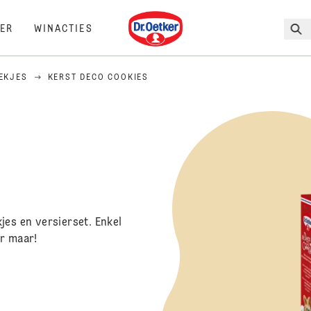
Dr. Oetker
ER
WINACTIES
EKJES
KERST DECO COOKIES
jes en versierset. Enkel
er maar!