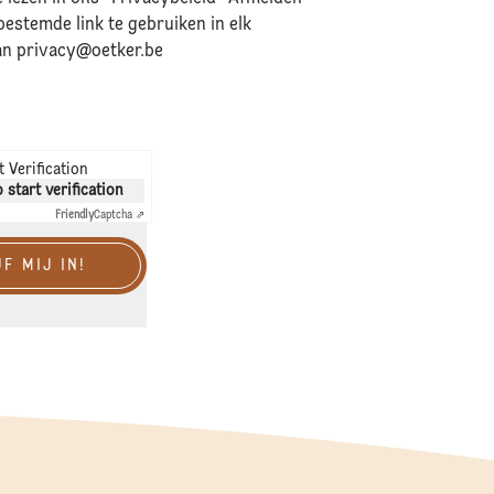
estemde link te gebruiken in elk
aan
privacy@oetker.be
 Verification
o start verification
Friendly
Captcha ⇗
F MIJ IN!