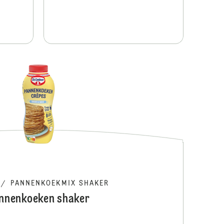
Taartina
/
PANNENKOEKMIX SHAKER
nnenkoeken shaker