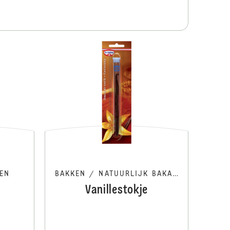
Cookies
Zandkoekjes
EN
BAKKEN
/
NATUURLIJK BAKAROMA
Vanillestokje