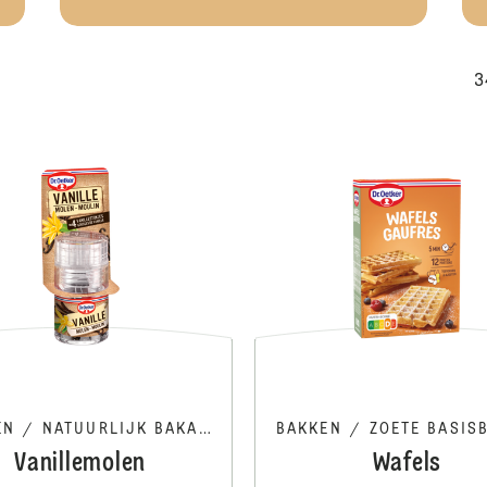
3
Vanille Aroma
EN
/
NATUURLIJK BAKAROMA
BAKKEN
/
ZOETE BASISBAK
Vanillemolen
Wafels