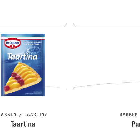
Slagschuim
BAKKEN
/
TAARTINA
BAKKEN
Taartina
Pa