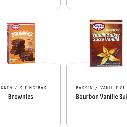
CupCakes
AKKEN
/
KLEINGEBAK
BAKKEN
/
VANILLE SU
Brownies
Bourbon Vanille Su