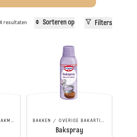
Sorteren op
Filters
4 resultaten
Vanillemolen
Wafels
MIXEN
BAKKEN
/
OVERIGE BAKARTIKELEN
Bakspray