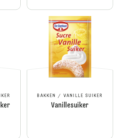
Brownies
Bourbon Vanil
IKER
BAKKEN
/
VANILLE SUIKER
iker
Vanillesuiker