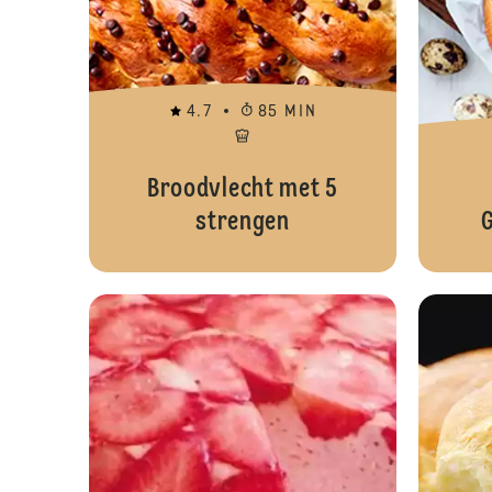
4.7
85 MIN
Broodvlecht met 5
strengen