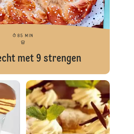
85 MIN
echt met 9 strengen
Buchteln
Chocoladekoe