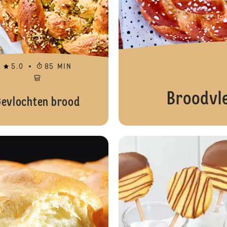
5.0
85 MIN
Broodvl
Gevlochten brood
Aardbeiencharlotte