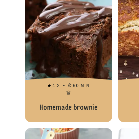
4.2
60 MIN
Homemade brownie