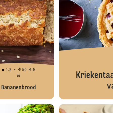
4.2
50 MIN
Kriekenta
v
Bananenbrood
Berlijnse bollen met confituur/ban