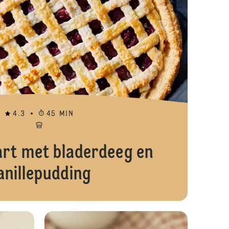
4.3
45 MIN
art met bladerdeeg en
anillepudding
ketbakkersroom
Hartige paastaart
Vegan chocol