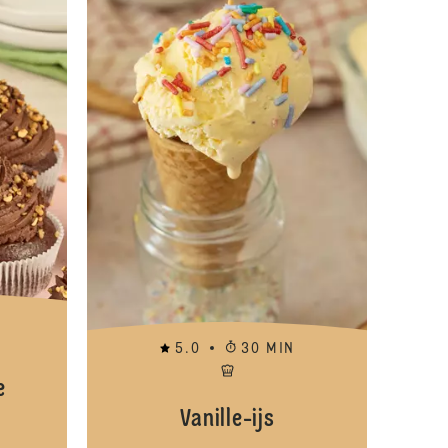
5.0
30 MIN
e
Vanille-ijs