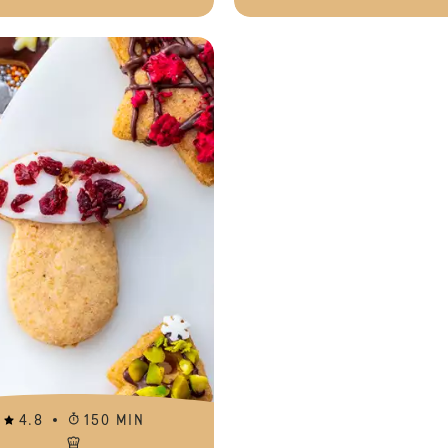
Meringueboompjes
4.8
150 MIN