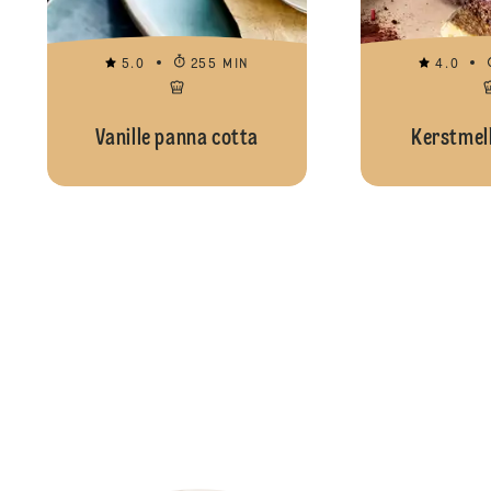
5.0
255 MIN
4.0
Vanille panna cotta
Kerstmelk