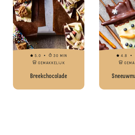
5.0
30 MIN
4.8
GEMAKKELIJK
GEMA
Breekchocolade
Sneeuwma