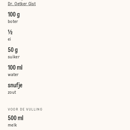
Dr. Oetker Gist
100 g
boter
½
ei
50 g
suiker
100 ml
water
snufje
zout
VOOR DE VULLING
500 ml
melk