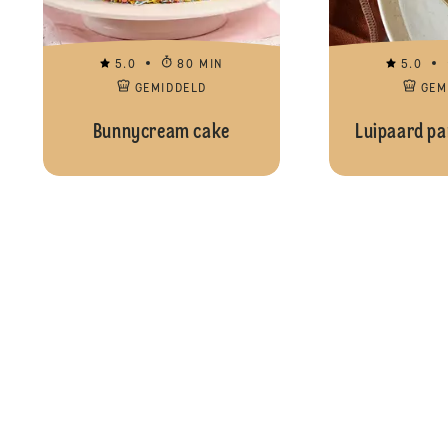
5.0
80 MIN
5.0
GEMIDDELD
GEM
Bunnycream cake
Luipaard p