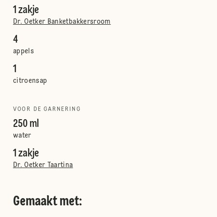
1 zakje
Dr. Oetker Banketbakkersroom
4
appels
1
citroensap
VOOR DE GARNERING
250 ml
water
1 zakje
Dr. Oetker Taartina
Gemaakt met: