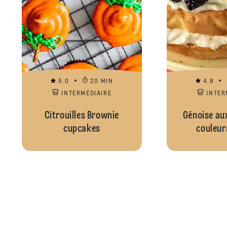
5.0
20 MIN
4.8
INTERMÉDIAIRE
INTER
Citrouilles Brownie
Génoise aux
cupcakes
couleur