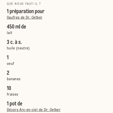
QUE NOUS FAUT-IL ?
1 préparation pour
Gaufres de Dr. Oetker
450 ml de
lait
3 c. à s.
huile (neutre)
1
oeuf
2
bananes
10
fraises
1 pot de
Décors Arc-en-ciel de Dr. Oetker