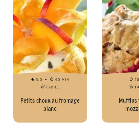
5.0
40 MIN
4
FACILE
F
Petits choux au fromage
Muffins
blanc
mozza