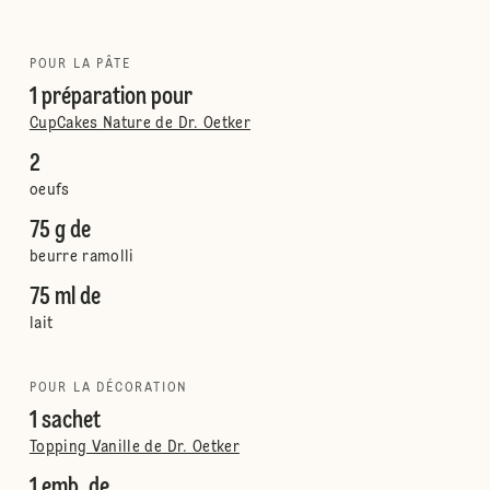
POUR LA PÂTE
1 préparation pour
CupCakes Nature de Dr. Oetker
2
oeufs
75 g de
beurre ramolli
75 ml de
lait
POUR LA DÉCORATION
1 sachet
Topping Vanille de Dr. Oetker
1 emb. de