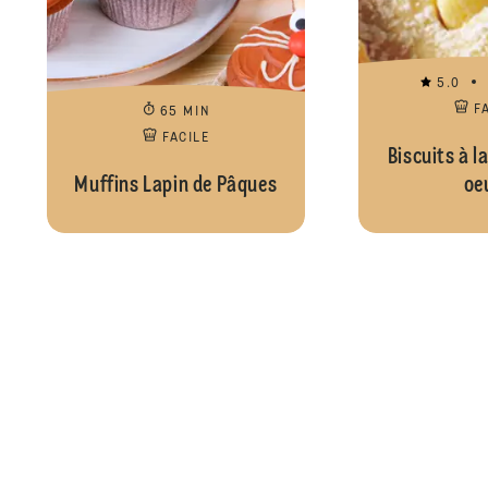
5.0
F
65 MIN
FACILE
Biscuits à l
Muffins Lapin de Pâques
oe