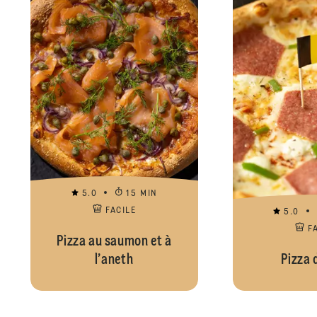
5.0
15 MIN
FACILE
5.0
F
Pizza au saumon et à
l’aneth
Pizza 