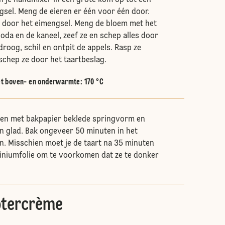
 je handmixer in een grote kom op tot een
gsel. Meng de eieren er één voor één door.
 door het eimengsel. Meng de bloem met het
oda en de kaneel, zeef ze en schep alles door
roog, schil en ontpit de appels. Rasp ze
 schep ze door het taartbeslag.
t boven- en onderwarmte
:
170 °C
 een met bakpapier beklede springvorm en
en glad. Bak ongeveer 50 minuten in het
. Misschien moet je de taart na 35 minuten
iniumfolie om te voorkomen dat ze te donker
otercrème