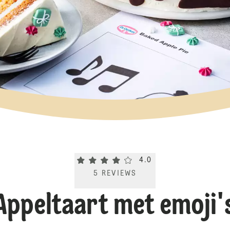
Current rating 4.0. Click to rate.
4.0
5
REVIEWS
Appeltaart met emoji'