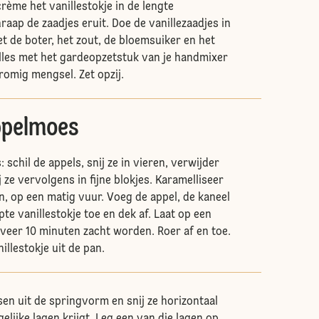
rème het vanillestokje in de lengte
aap de zaadjes eruit. Doe de vanillezaadjes in
 de boter, het zout, de bloemsuiker en het
alles met het gardeopzetstuk van je handmixer
 romig mengsel. Zet opzij.
ppelmoes
schil de appels, snij ze in vieren, verwijder
j ze vervolgens in fijne blokjes. Karamelliseer
n, op een matig vuur. Voeg de appel, de kaneel
te vanillestokje toe en dek af. Laat op een
veer 10 minuten zacht worden. Roer af en toe.
illestokje uit de pan.
sen uit de springvorm en snij ze horizontaal