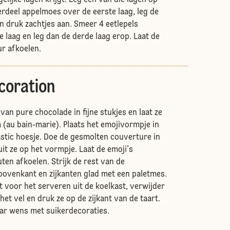
gelijke lagen krijgt. Leg een van die lagen op
erdeel appelmoes over de eerste laag, leg de
n druk zachtjes aan. Smeer 4 eetlepels
 laag en leg dan de derde laag erop. Laat de
ur afkoelen.
coration
van pure chocolade in fijne stukjes en laat ze
 (au bain-marie). Plaats het emojivormpje in
astic hoesje. Doe de gesmolten couverture in
it ze op het vormpje. Laat de emoji's
ten afkoelen. Strijk de rest van de
ovenkant en zijkanten glad met een paletmes.
t voor het serveren uit de koelkast, verwijder
het vel en druk ze op de zijkant van de taart.
aar wens met suikerdecoraties.