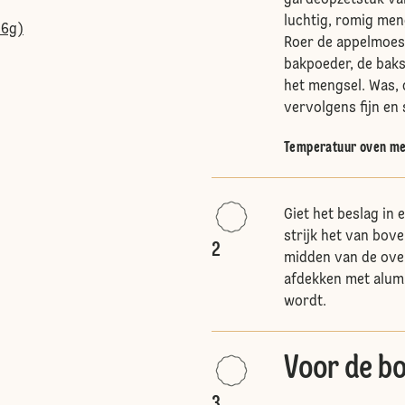
gardeopzetstuk van
luchtig, romig men
16g)
Roer de appelmoes
bakpoeder, de baks
het mengsel. Was, d
vervolgens fijn en
Temperatuur oven me
Giet het beslag in
strijk het van bov
2
midden van de oven
afdekken met alum
wordt.
Voor de b
3