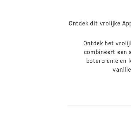
Ontdek dit vrolijke Ap
Ontdek het vrolij
combineert een s
botercrème en l
vanill