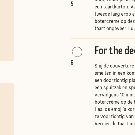
door, zodat je drie 
5
een taartkarton. V
tweede laag erop e
botercrème op deze
taart ongeveer 1 u
For the de
6
Snij de couverture 
smelten in een kom
een doorzichtig pl
een spuitzak en spu
vervolgens 10 minu
botercrème op de b
Haal de emoji's kor
ze voorzichtig van 
Versier de taart n