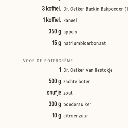
3 koffiel.
Dr. Oetker Backin Bakpoeder (
1 koffiel.
kaneel
350 g
appels
15 g
natriumbicarbonaat
VOOR DE BOTERCRÈME
1
Dr. Oetker Vanillestokje
500 g
zachte boter
snufje
zout
300 g
poedersuiker
10 g
citroenzuur