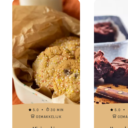
5.0
30 MIN
5.0
GEMAKKELIJK
GEMA