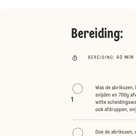
Bereiding
:
40
MIN
BEREIDING
:
Was de abrikozen, l
snijden en 700g af
1
witte scheidingswa
ook afdruppen, snij
Doe de abrikozen, 