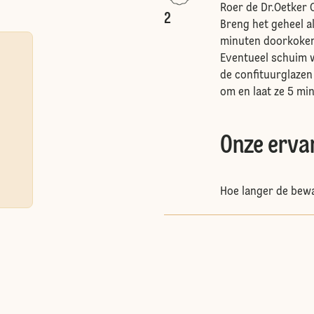
Roer de Dr.Oetker 
2
Breng het geheel a
minuten doorkoken 
Eventueel schuim w
de confituurglazen
om en laat ze 5 mi
Onze erva
Hoe langer de bewa