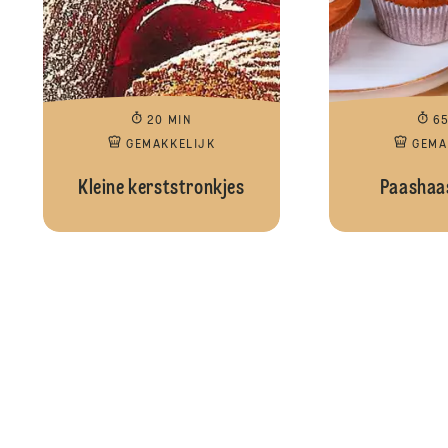
20 MIN
6
GEMAKKELIJK
GEMA
Kleine kerststronkjes
Paashaa