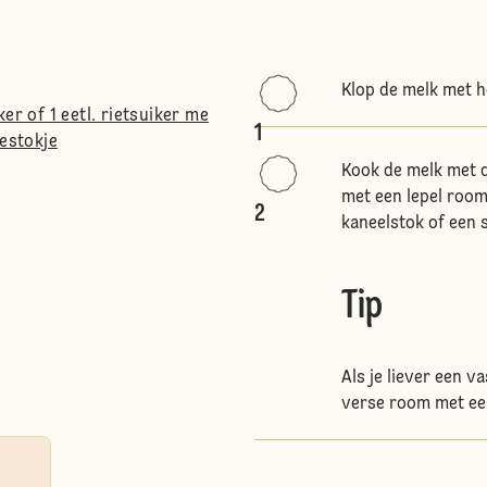
Klop de melk met h
er of 1 eetl. rietsuiker me
1
lestokje
Kook de melk met d
met een lepel room
2
kaneelstok of een s
Tip
Als je liever een v
verse room met een