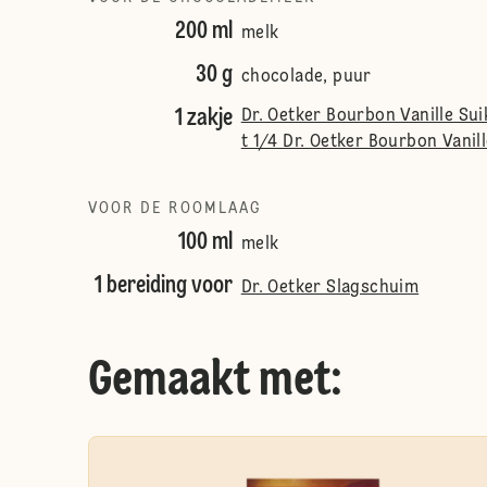
200 ml
melk
30 g
chocolade, puur
1 zakje
Dr. Oetker Bourbon Vanille Suik
t 1/4 Dr. Oetker Bourbon Vanil
VOOR DE ROOMLAAG
100 ml
melk
1 bereiding voor
Dr. Oetker Slagschuim
Gemaakt met: