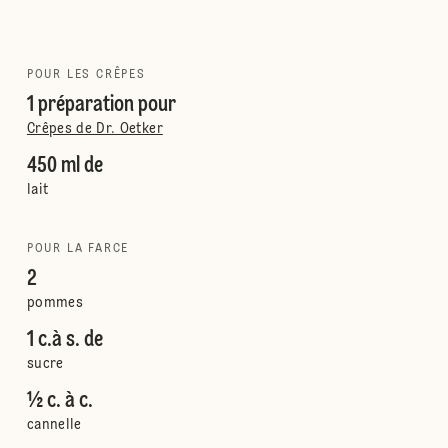
POUR LES CRÊPES
1 préparation pour
Crêpes de Dr. Oetker
450 ml de
lait
POUR LA FARCE
2
pommes
1 c.à s. de
sucre
½ c. à c.
cannelle