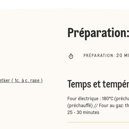
Préparation
20
M
PRÉPARATION
:
ker ( 1c. à c. rase )
Temps et tempér
Four électrique : 180°C (préch
(préchauffé) // Four au gaz: t
25 - 30 minutes