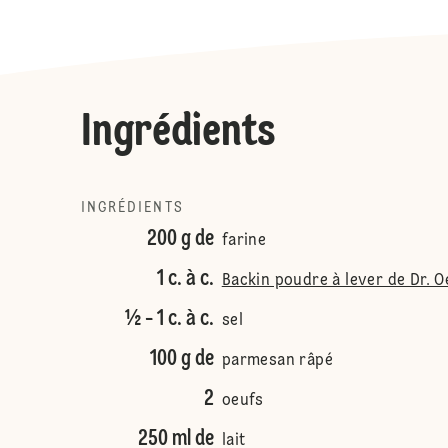
Ingrédients
INGRÉDIENTS
200 g de
farine
1 c. à c.
Backin poudre à lever de Dr. Oet
½ - 1 c. à c.
sel
100 g de
parmesan râpé
2
oeufs
250 ml de
lait