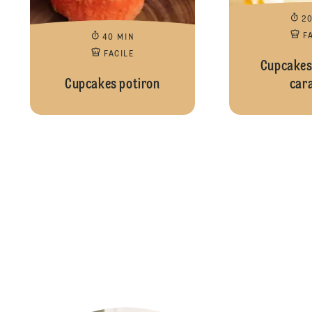
2
F
40 MIN
FACILE
Cupcakes
Cupcakes potiron
car