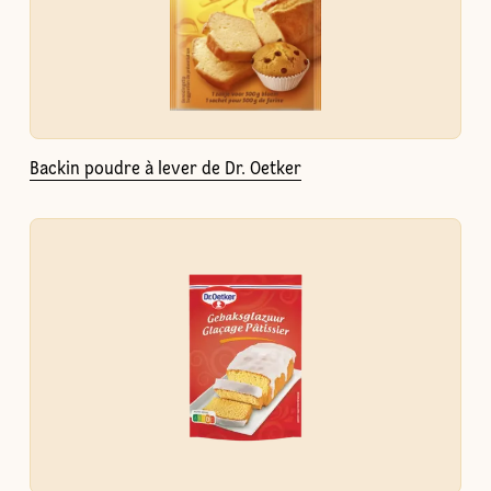
Backin poudre à lever de Dr. Oetker