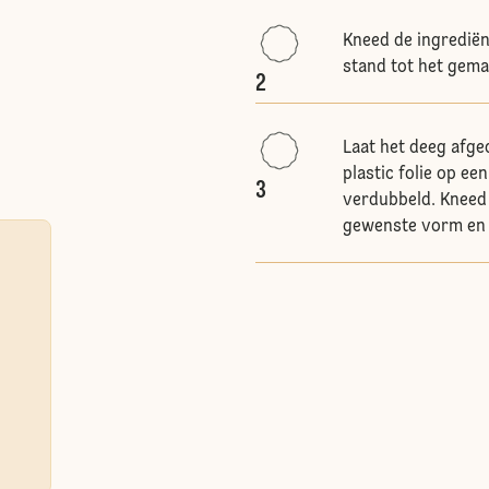
Kneed de ingredië
stand tot het gemak
2
Laat het deeg afge
plastic folie op ee
3
verdubbeld. Kneed 
gewenste vorm en 