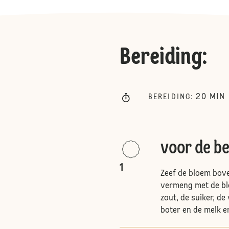
Bereiding
:
20
MIN
BEREIDING
:
voor de be
1
Zeef de bloem bov
vermeng met de blo
zout, de suiker, de
boter en de melk er