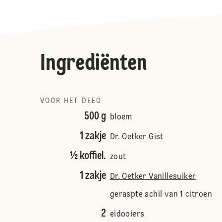
Ingrediënten
VOOR HET DEEG
500 g
bloem
1 zakje
Dr. Oetker Gist
½ koffiel.
zout
1 zakje
Dr. Oetker Vanillesuiker
geraspte schil van 1 citroen
2
eidooiers