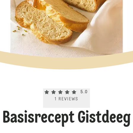
Current rating 5.0. Click to rate.
5.0
1
REVIEWS
Basisrecept Gistdeeg