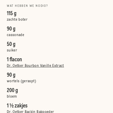
WAT HEBBEN WE NODIG?
115 g
zachte boter
90 g
cassonade
50 g
suiker
1 flacon
Dr. Oetker Bourbon Vanille Extract
90 g
wortels (geraspt)
200 g
bloem
1 ½ zakjes
Dr. Oetker Backin Bakpoeder