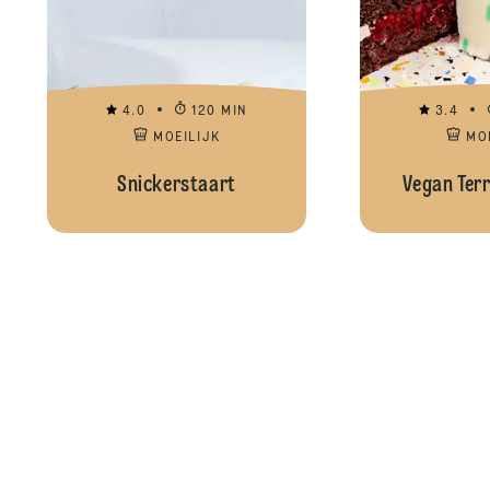
4.0
120 MIN
3.4
MOEILIJK
MO
Snickerstaart
Vegan Ter