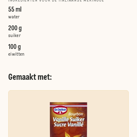
INGREDIËNTEN VOOR DE ITALIAANSE MERINGUE
55 ml
water
200 g
suiker
100 g
eiwitten
Gemaakt met: