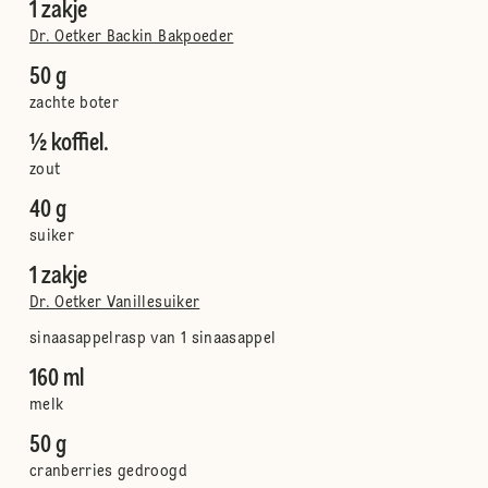
1 zakje
Dr. Oetker Backin Bakpoeder
50 g
zachte boter
½ koffiel.
zout
40 g
suiker
1 zakje
Dr. Oetker Vanillesuiker
sinaasappelrasp van 1 sinaasappel
160 ml
melk
50 g
cranberries gedroogd