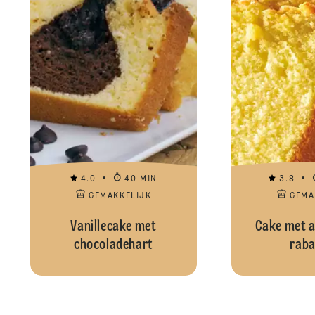
4.0
40 MIN
3.8
GEMAKKELIJK
GEMA
Vanillecake met
Cake met a
chocoladehart
raba