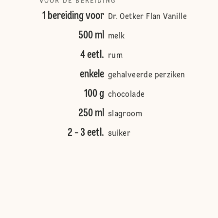
VOOR DE BEREIDING
1 bereiding voor
Dr. Oetker Flan Vanille
500 ml
melk
4 eetl.
rum
enkele
gehalveerde perziken
100 g
chocolade
250 ml
slagroom
2 - 3 eetl.
suiker