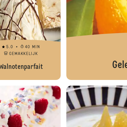
5.0
40 MIN
GEMAKKELIJK
Gel
Walnotenparfait
Peren in rode wijnsaus