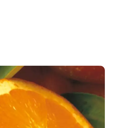
laas
Walnotenparfait