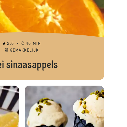
2.0
40 MIN
GEMAKKELIJK
ei sinaasappels
Feestelijke kerststronk
Flan vanille