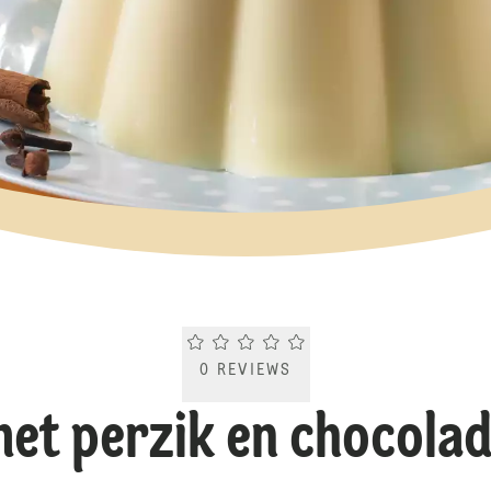
Current rating 0.0. Click to rate.
0
REVIEWS
met perzik en chocola