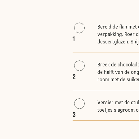
Bereid de flan met
verpakking. Roer d
1
dessertglazen. Snij
Breek de chocolade
de helft van de on
2
room met de suiker 
Versier met de stu
toefjes slagroom of
3