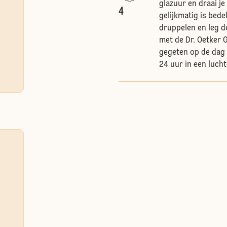
glazuur en draai j
4
gelijkmatig is bede
druppelen en leg d
met de Dr. Oetker 
gegeten op de dag
24 uur in een luch