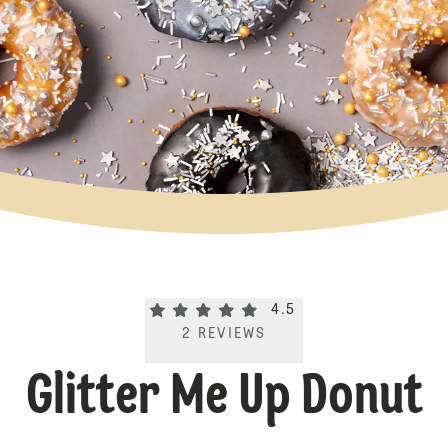
Current rating 4.5. Click to rate.
4.5
2
REVIEWS
Glitter Me Up Donut