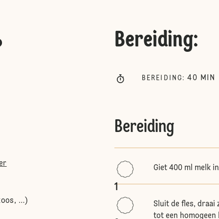
Bereiding
:
?
40
MIN
BEREIDING
:
Bereiding
er
Giet 400 ml melk in
1
koos, …)
Sluit de fles, dra
tot een homogeen b