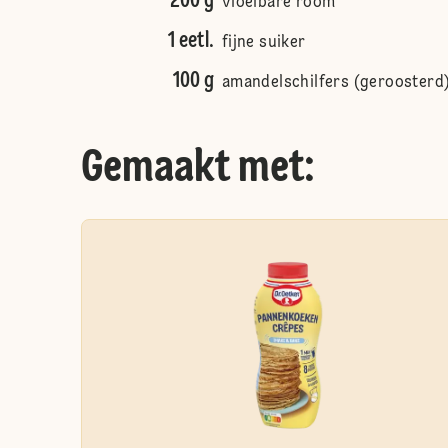
200 g
vloeibare room
1 eetl.
fijne suiker
100 g
amandelschilfers (geroosterd
Gemaakt met: