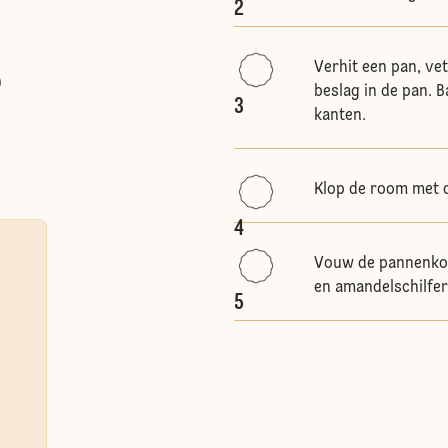
2
Verhit een pan, vet
)
beslag in de pan. 
3
kanten.
Klop de room met d
4
Vouw de pannenkoe
en amandelschilfer
5