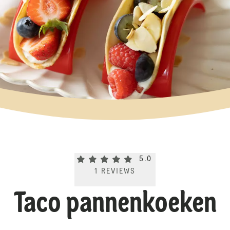
Current rating 5.0. Click to rate.
5.0
1
REVIEWS
Taco pannenkoeken