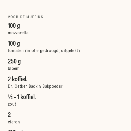
VOOR DE MUFFINS
100 g
mozzarella
100 g
tomaten (in olie gedroogd, uitgelekt)
250 g
bloem
2 koffiel.
Dr. Oetker Backin Bakpoeder
½ - 1 koffiel.
zout
2
eieren