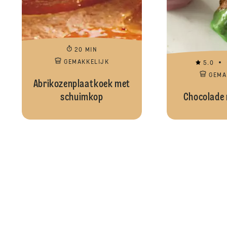
20 MIN
GEMAKKELIJK
5.0
GEMA
Abrikozenplaatkoek met
schuimkop
Chocolade 