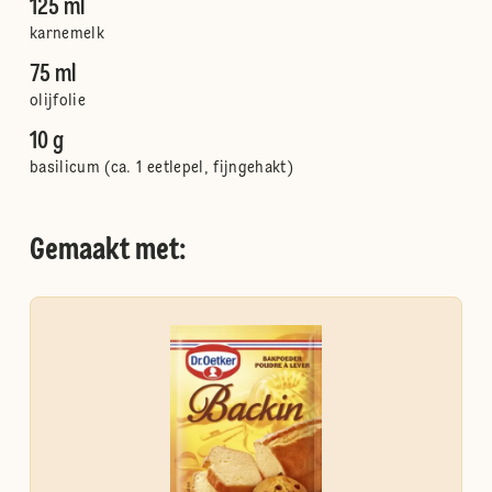
125 ml
karnemelk
75 ml
olijfolie
10 g
basilicum (ca. 1 eetlepel, fijngehakt)
Gemaakt met: