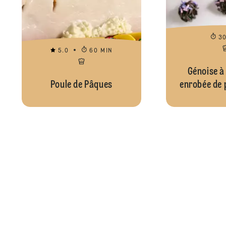
3
5.0
60 MIN
Génoise à
Poule de Pâques
enrobée de 