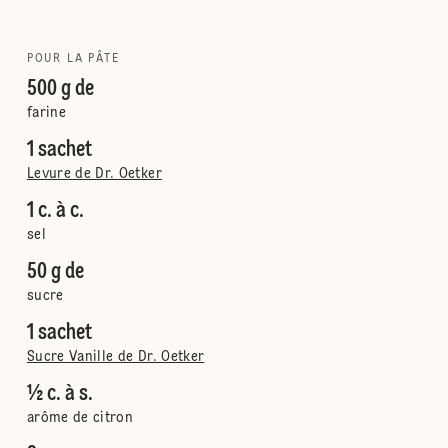
POUR LA PÂTE
500 g de
farine
1 sachet
Levure de Dr. Oetker
1 c. à c.
sel
50 g de
sucre
1 sachet
Sucre Vanille de Dr. Oetker
½ c. à s.
arôme de citron