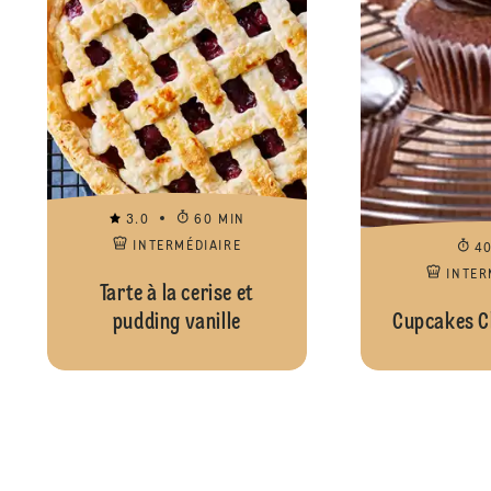
3.0
60 MIN
INTERMÉDIAIRE
4
INTER
Tarte à la cerise et
pudding vanille
Cupcakes C