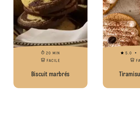
20 MIN
5.0
FACILE
F
Biscuit marbrés
Tiramisu