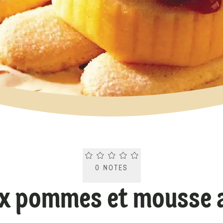
Current rating 0.0. Click to rate.
0
NOTES
x pommes et mousse a