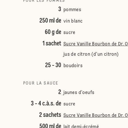
POUR LES POMMES
3
pommes
250 ml de
vin blanc
60 g de
sucre
1 sachet
Sucre Vanille Bourbon de Dr. 
jus de citron (d'un citron)
25 - 30
boudoirs
POUR LA SAUCE
2
jaunes d'oeufs
3 - 4 c.à.s. de
sucre
2 sachets
Sucre Vanille Bourbon de Dr. 
500 ml de
lait demi-écrémé