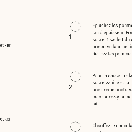
Epluchez les pomme
cm d'épaisseur. Por
1
sucre, 1 sachet du 
Oetker
pommes dans ce liq
Retirez les pommes 
Pour la sauce, méla
sucre vanillé et la
2
une crème onctueuse
incorporez-y la ma
lait.
Oetker
Chauffez le chocola