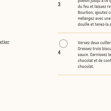
poêlon jusqu'à ce q
3
du feu et laissez re
Bourbon, ajoutez c
mélangez avec une 
douille et tenez-la
Oetker
Versez deux cuille
Dressez trois biscu
4
sauce. Garnissez 
chocolat et de con
chocolat.