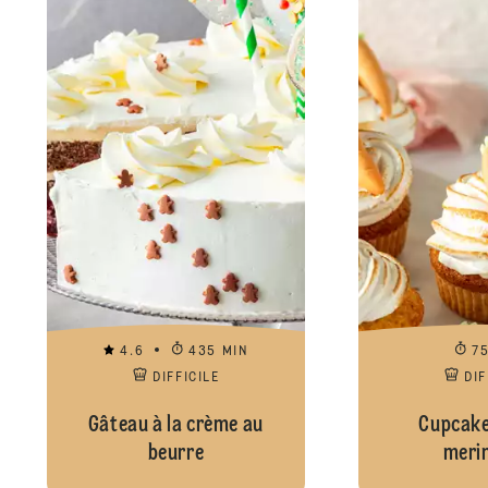
4.6
435 MIN
7
DIFFICILE
DIF
Gâteau à la crème au
Cupcake
beurre
meri