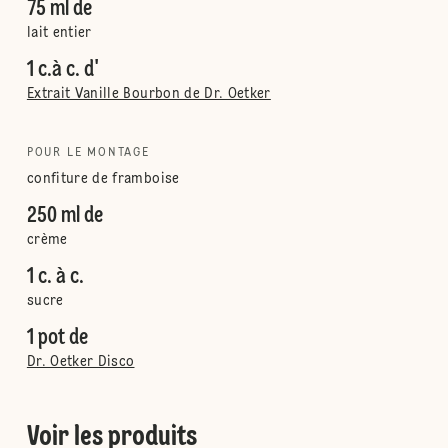
75 ml de
lait entier
1 c.à c. d'
Extrait Vanille Bourbon de Dr. Oetker
POUR LE MONTAGE
confiture de framboise
250 ml de
crème
1 c. à c.
sucre
1 pot de
Dr. Oetker Disco
Voir les produits