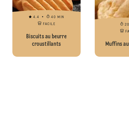
4.4
40 MIN
FACILE
2
F
Biscuits au beurre
croustillants
Muffins a