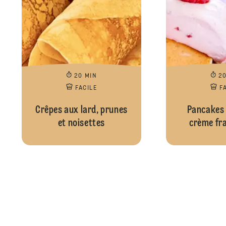
20 MIN
2
FACILE
F
Crêpes aux lard, prunes
Pancakes 
et noisettes
crème fra