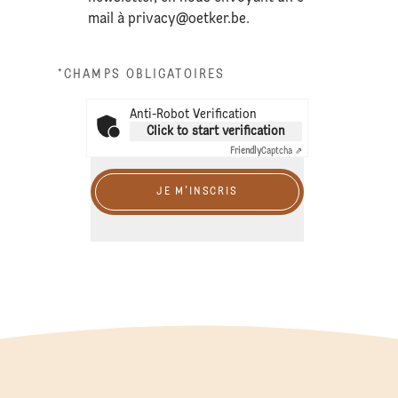
mail à
privacy@oetker.be
.
*CHAMPS OBLIGATOIRES
Anti-Robot Verification
Click to start verification
Friendly
Captcha ⇗
JE M'INSCRIS