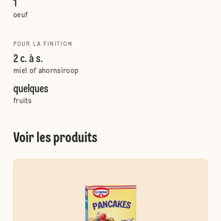
1
oeuf
POUR LA FINITION
2 c. à s.
miel of ahornsiroop
quelques
fruits
Voir les produits