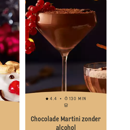
4.4
130 MIN
Chocolade Martini zonder
alcohol