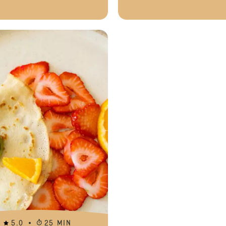
Voetbaldoel-wafels met fruit en ch
5.0
25 MIN