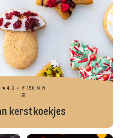
4.8
150 MIN
an kerstkoekjes
Kasteelcake
Rudolf muffin