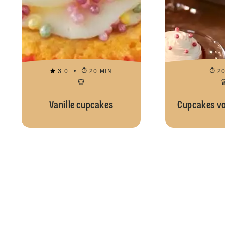
3.0
20 MIN
2
Vanille cupcakes
Cupcakes vo